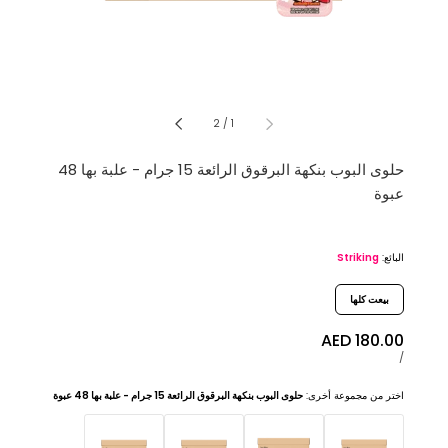
من
2
/
1
حلوى البوب ​​بنكهة البرقوق الرائعة 15 جرام - علبة بها 48
عبوة
:البائع
البائع:
Striking
بيعت كلها
سعر
AED 180.00
البيع
سعر
لكل
/
الوحدة
اختر من مجموعة أخرى:
حلوى البوب ​​بنكهة البرقوق الرائعة 15 جرام - علبة بها 48 عبوة
Striking
حلوى
حلوى
حلوى
popping
بوبينغ
البوب
البوب