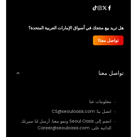
فيسبوك
تويتر
تيك
إنستغرام
توك
هل تريد بيع منتجك في أسواق الإمارات العربية المتحدة؟
تواصل معنا!
تواصل معنا
معلومات عنا
اتصل بنا: CS@seouloasis.com
انضم إلى Seoul Oasis ونمو معنا. أرسل لنا سيرتك
الذاتية على: Career@seouloasis.com