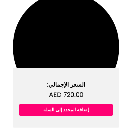
السعر الإجمالي:
السعر
AED 720.00
الإجمالي
بعد
إضافة المحدد إلى السلة
هذا العنصر:
حلوى البوب ​​بنكهة البرقوق الرائعة 15 جرام -
التخفيض
علبة بها 48 عبوة
سعر
البيع
حلوى بوبينج بنكهة التوت الأزرق الرائعة 15 جرامًا - علبة